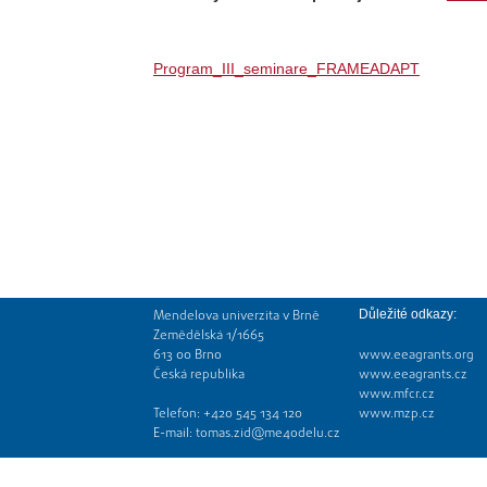
Program_III_seminare_FRAMEADAPT
Mendelova univerzita v Brně
Důležité odkazy:
Zemědělská 1/1665
613 00 Brno
www.eeagrants.org
Česká republika
www.eeagrants.cz
www.mfcr.cz
Telefon: +420 545 134 120
www.mzp.cz
E-mail:
tomas.zid@me4odelu.cz