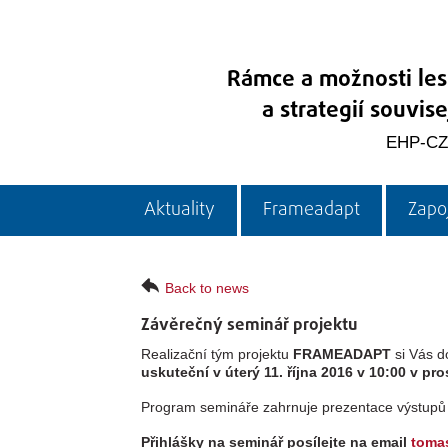
Rámce a možnosti les
a strategií souvis
EHP-CZ
Aktuality
Frameadapt
Zapoj
Back to news
Závěrečný seminář projektu
Realizační tým projektu
FRAMEADAPT
si Vás d
uskuteční v úterý 11. října 2016
v 10:00 v pro
Program semináře zahrnuje prezentace výstupů vš
Přihlášky na seminář posílejte na email
toma