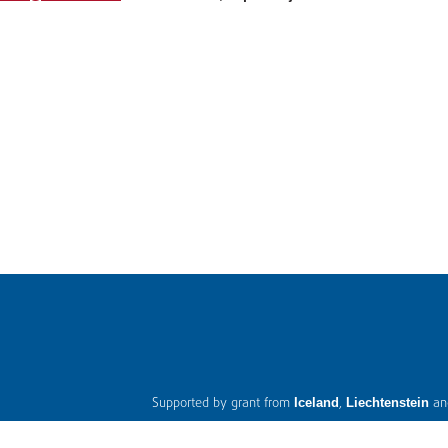
Supported by grant from
,
a
Iceland
Liechtenstein