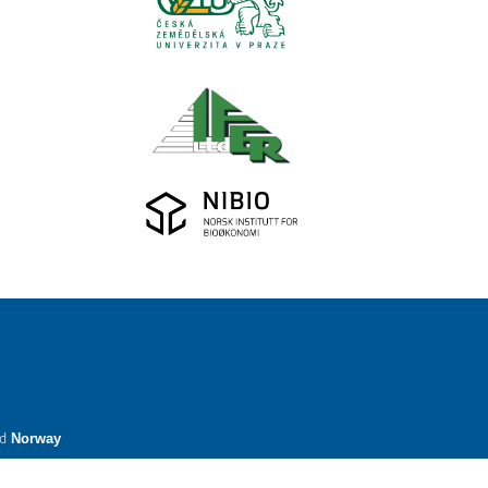
nd
Norway