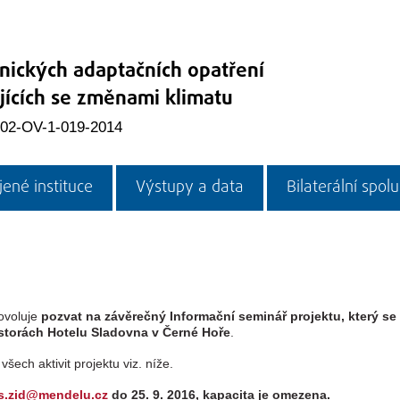
nických adaptačních opatření
ejících se změnami klimatu
02-OV-1-019-2014
ené instituce
Výstupy a data
Bilaterální spol
ovoluje
pozvat na závěrečný Informační seminář projektu, který se
storách Hotelu Sladovna v Černé Hoře
.
ech aktivit projektu viz. níže.
s.zid@mendelu.cz
do 25. 9. 2016, kapacita je omezena.