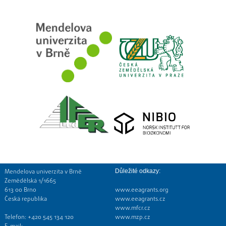
Mendelova univerzita v Brně
Důležité odkazy:
Zemědělská 1/1665
613 00 Brno
www.eeagrants.org
Česká republika
www.eeagrants.cz
www.mfcr.cz
Telefon: +420 545 134 120
www.mzp.cz