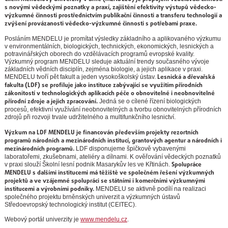
s novými vědeckými poznatky a praxí, zajištění efektivity výstupů vědecko-
výzkumné činnosti prostřednictvím publikační činnosti a transferu technologií a
zvýšení provázanosti vědecko-výzkumné činnosti s potřebami praxe.
Posláním MENDELU je promítat výsledky základního a aplikovaného výzkumu
v environmentálních, biologických, technických, ekonomických, lesnických a
potravinářských oborech do vzdělávacích programů evropské kvality.
Výzkumný program MENDELU sleduje aktuální trendy současného vývoje
základních vědních disciplín, zejména biologie, a jejich aplikace v praxi.
Lesnická a dřevařská
MENDELU tvoří pět fakult a jeden vysokoškolský ústav.
fakulta (LDF) se profiluje jako instituce zabývající se využitím přírodních
zákonitostí v technologických aplikacích péče o obnovitelné i neobnovitelné
přírodní zdroje a jejich zpracování.
Jedná se o cílené řízení biologických
procesů, efektivní využívání neobnovitelných a tvorbu obnovitelných přírodních
zdrojů při rozvoji trvale udržitelného a multifunkčního lesnictví.
Výzkum na LDF MENDELU je financován především projekty rezortních
programů národních a mezinárodních institucí, grantových agentur a národních i
mezinárodních programů.
LDF disponujeme špičkově vybavenými
laboratořemi, zkušebnami, ateliéry a dílnami. K ověřování vědeckých poznatků
Spolupráce
v praxi slouží Školní lesní podnik Masarykův les ve Křtinách.
MENDELU s dalšími institucemi má těžiště ve společném řešení výzkumných
projektů a ve vzájemné spolupráci se státními i komerčními výzkumnými
institucemi a výrobními podniky.
MENDELU se aktivně podílí na realizaci
společného projektu brněnských univerzit a výzkumných ústavů
Středoevropský technologický institut (CEITEC).
Webový portál univerzity je
www.mendelu.cz
.