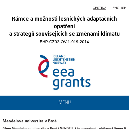
ČEŠTINA
ENGLISH
Rámce a možnosti lesnických adaptačních
opatření
a strategií souvisejících se změnami klimatu
EHP-CZ02-OV-1-019-2014
MENU
Mendelova univerzita v Brně
Cílem Mendelovy univerzity v Brně (MENDELU) je propojení vzdělávací činnosti